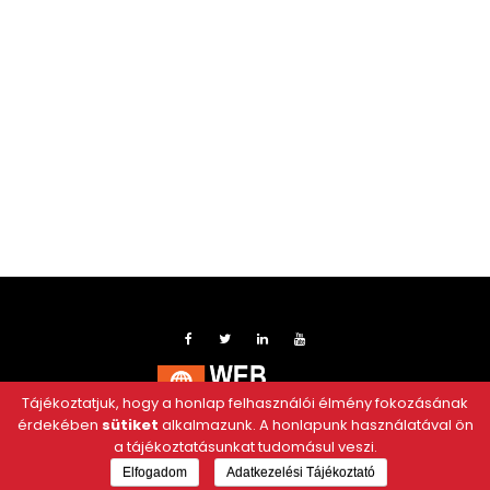
Tájékoztatjuk, hogy a honlap felhasználói élmény fokozásának
érdekében
sütiket
alkalmazunk. A honlapunk használatával ön
a tájékoztatásunkat tudomásul veszi.
Elfogadom
Adatkezelési Tájékoztató