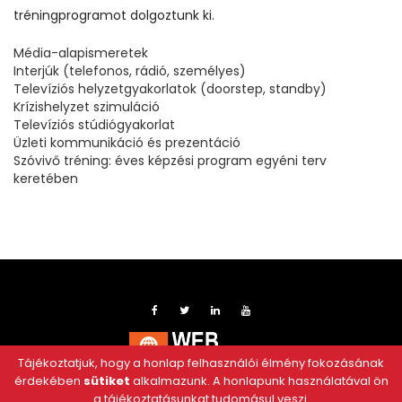
tréningprogramot dolgoztunk ki.
Média-alapismeretek
Interjúk (telefonos, rádió, személyes)
Televíziós helyzetgyakorlatok (doorstep, standby)
Krízishelyzet szimuláció
Televíziós stúdiógyakorlat
Üzleti kommunikáció és prezentáció
Szóvivő tréning: éves képzési program egyéni terv
keretében
Tájékoztatjuk, hogy a honlap felhasználói élmény fokozásának
érdekében
sütiket
alkalmazunk. A honlapunk használatával ön
a tájékoztatásunkat tudomásul veszi.