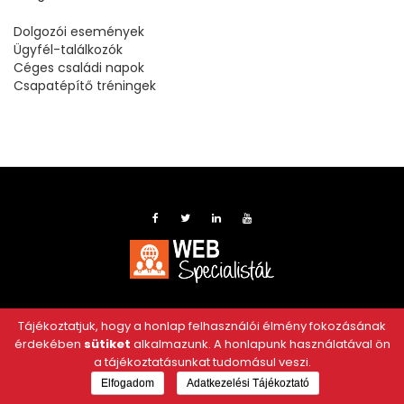
Dolgozói események
Ügyfél-találkozók
Céges családi napok
Csapatépítő tréningek
Tájékoztatjuk, hogy a honlap felhasználói élmény fokozásának
érdekében
sütiket
alkalmazunk. A honlapunk használatával ön
a tájékoztatásunkat tudomásul veszi.
Elfogadom
Adatkezelési Tájékoztató